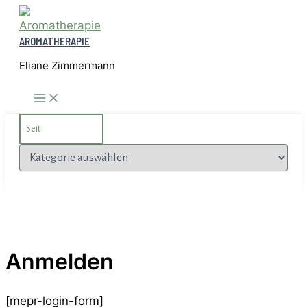
Zum
Inhalt
AROMATHERAPIE
springen
Eliane Zimmermann
Search
for:
Kategorien
Anmelden
[mepr-login-form]