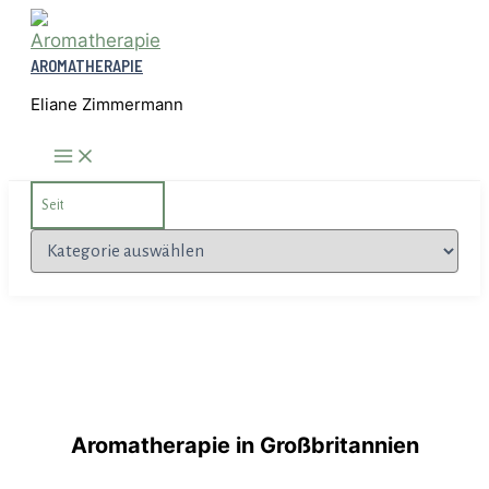
Zum
Inhalt
AROMATHERAPIE
springen
Eliane Zimmermann
Search
for:
Kategorien
Aromatherapie in Großbritannien