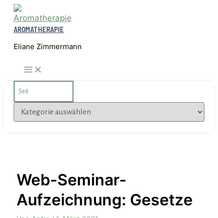
Zum
Inhalt
AROMATHERAPIE
springen
Eliane Zimmermann
Search
for:
Kategorien
Web-Seminar-
Aufzeichnung: Gesetze