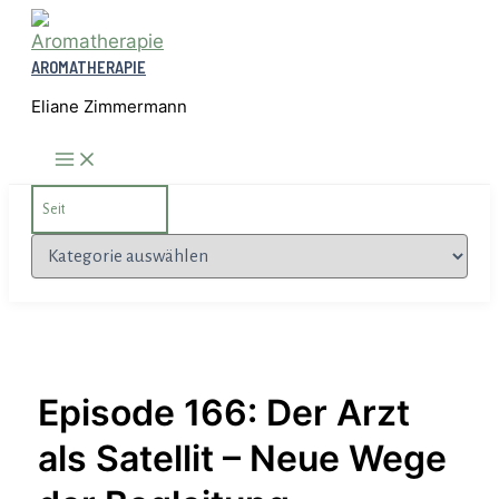
Zum
Inhalt
AROMATHERAPIE
springen
Eliane Zimmermann
Search
for:
Kategorien
Episode 166: Der Arzt
als Satellit – Neue Wege