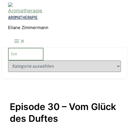
Zum
Inhalt
AROMATHERAPIE
springen
Eliane Zimmermann
Search
for:
Kategorien
Episode 30 – Vom Glück
des Duftes