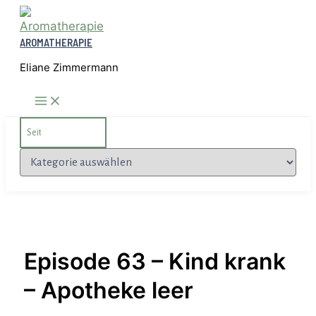
Zum
Inhalt
AROMATHERAPIE
springen
Eliane Zimmermann
Search
for:
Kategorien
Episode 63 – Kind krank
– Apotheke leer