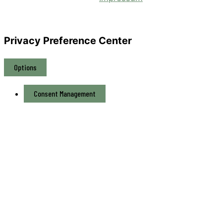
Privacy Preference Center
Options
Consent Management
Privacy Policy
Consent Management
Privacy Policy
Required
Ich habe die
Datenschutzerklärung
gelesen und
stimme zu.