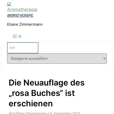
Zum
Inhalt
AROMATHERAPIE
springen
Eliane Zimmermann
Search
for:
Kategorien
Die Neuauflage des
„rosa Buches“ ist
erschienen
Von
Eliane Zimmermann
/
4. September 2012