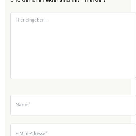
Erforderliche Felder sind mit
*
markiert
Hier
eingeben…
Name*
E-
Mail-