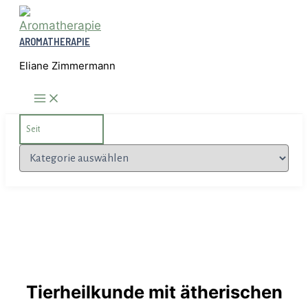
Zum
Inhalt
AROMATHERAPIE
springen
Eliane Zimmermann
Search
for:
Kategorien
Tierheilkunde mit ätherischen