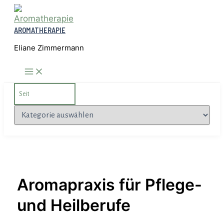
Zum
Inhalt
AROMATHERAPIE
springen
Eliane Zimmermann
Search
for:
Kategorien
Aromapraxis für Pflege-
und Heilberufe