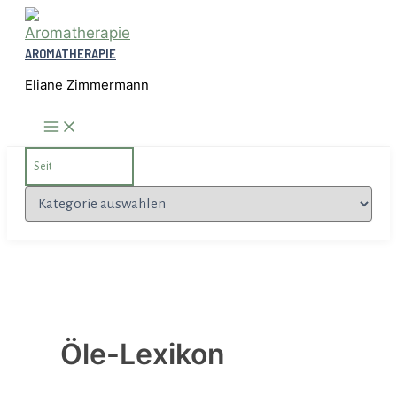
Zum
Inhalt
AROMATHERAPIE
springen
Eliane Zimmermann
Search
for:
Kategorien
Öle-Lexikon