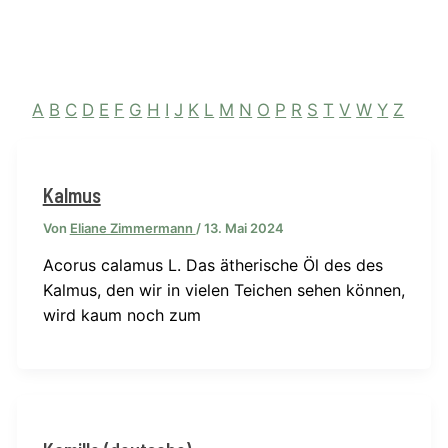
A
B
C
D
E
F
G
H
I
J
K
L
M
N
O
P
R
S
T
V
W
Y
Z
Kalmus
Von
Eliane Zimmermann
/
13. Mai 2024
Acorus calamus L. Das ätherische Öl des des
Kalmus, den wir in vielen Teichen sehen können,
wird kaum noch zum