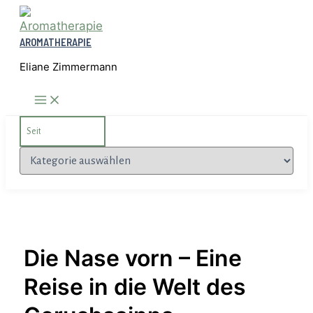
Zum
Inhalt
AROMATHERAPIE
springen
Eliane Zimmermann
Search
for:
Kategorien
Die Nase vorn – Eine
Reise in die Welt des