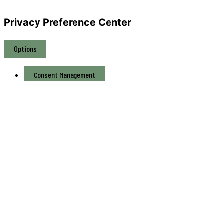
Privacy Preference Center
Options
Consent Management
Privacy Policy
Consent Management
Privacy Policy
Required
Ich habe die
Datenschutzerklärung
gelesen und
stimme zu.