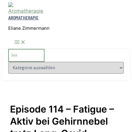
Zum
Inhalt
AROMATHERAPIE
springen
Eliane Zimmermann
Search
for:
Kategorien
Episode 114 – Fatigue –
Aktiv bei Gehirnnebel