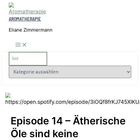
Zum
Inhalt
AROMATHERAPIE
springen
Eliane Zimmermann
Search
for:
Kategorien
Episode 14 – Ätherische
Öle sind keine