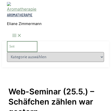
Zum
Inhalt
AROMATHERAPIE
springen
Eliane Zimmermann
Search
for:
Kategorien
Web-Seminar (25.5.) –
Schäfchen zählen war