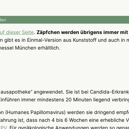
llen
auf dieser Seite
.
Zäpfchen werden übrigens immer mit 
 gibt es in Einmal-Version aus Kunststoff und auch in 
nessel München erhältlich.
usapotheke“ angewendet. Sie ist bei Candida-Erkranku
h Einführen immer mindestens 20 Minuten liegend verbrin
ion (Humanes Papillomavirus) werden sie dringend empf
ahrung ist, dass nach 4 bis 6 Wochen eine erhebliche 
HPV
. Für gynäkologische Anwendungen werden so gena