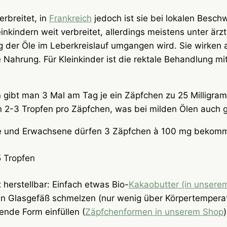
rbreitet, in
Frankreich
jedoch ist sie bei lokalen Besc
indern weit verbreitet, allerdings meistens unter ärztli
ng der Öle im Leberkreislauf umgangen wird. Sie wirken
 Nahrung. Für Kleinkinder ist die rektale Behandlung mi
en gibt man 3 Mal am Tag je ein Zäpfchen zu 25 Milligra
 2-3 Tropfen pro Zäpfchen, was bei milden Ölen auch g
che und Erwachsene dürfen 3 Zäpfchen à 100 mg bekomm
5 Tropfen
t herstellbar: Einfach etwas Bio-
Kakaobutter (in unsere
 Glasgefäß schmelzen (nur wenig über Körpertemperatur
ende Form einfüllen (
Zäpfchenformen in unserem Shop