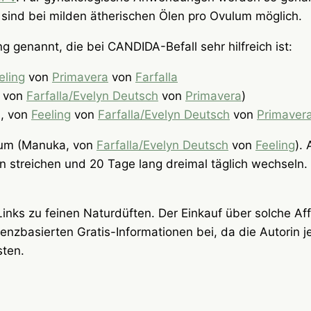
 sind bei milden ätherischen Ölen pro Ovulum möglich.
ng genannt, die bei CANDIDA-Befall sehr hilfreich ist:
eling
von
Primavera
von
Farfalla
von
Farfalla/Evelyn Deutsch
von
Primavera
)
l, von
Feeling
von
Farfalla/Evelyn Deutsch
von
Primaver
rium (Manuka, von
Farfalla/Evelyn Deutsch
von
Feeling
).
 streichen und 20 Tage lang dreimal täglich wechseln. 
nks zu feinen Naturdüften. Der Einkauf über solche Affi
enzbasierten Gratis-Informationen bei, da die Autorin je
sten.