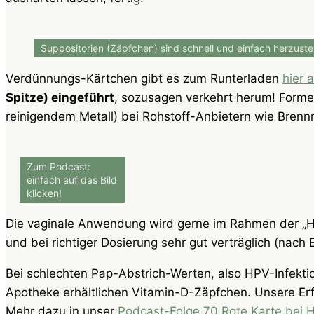
Suppositorien (Zäpfchen) sind schnell und einfach herzuste
Verdünnungs-Kärtchen gibt es zum Runterladen
hier 
Spitze) eingeführt
, sozusagen verkehrt herum! Formen
reinigendem Metall) bei Rohstoff-Anbietern wie Brenn
Zum Podcast:
einfach auf das Bild
klicken!
Die vaginale Anwendung wird gerne im Rahmen der „Ha
und bei richtiger Dosierung sehr gut verträglich (nac
Bei schlechten Pap-Abstrich-Werten, also HPV-Infekt
Apotheke erhältlichen Vitamin-D-Zäpfchen. Unsere Erf
Mehr dazu in unser
Podcast-Folge 70 Rote Karte bei 