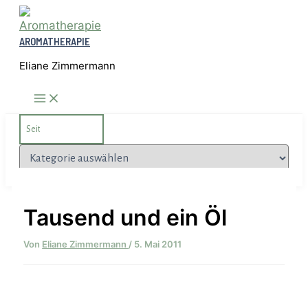
Zum
Inhalt
AROMATHERAPIE
springen
Eliane Zimmermann
Search
for:
Kategorien
Tausend und ein Öl
Von
Eliane Zimmermann
/
5. Mai 2011