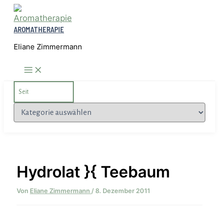
Zum
Inhalt
AROMATHERAPIE
springen
Eliane Zimmermann
Search
for:
Kategorien
Hydrolat }{ Teebaum
Von
Eliane Zimmermann
/
8. Dezember 2011