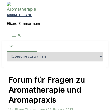
Zum
Inhalt
AROMATHERAPIE
springen
Eliane Zimmermann
Search
for:
Kategorien
Forum für Fragen zu
Aromatherapie und
Aromapraxis
Von
Eliane Zimmermann
/
15. Februar 2012