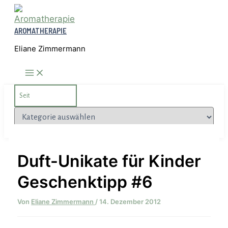
Zum
Inhalt
AROMATHERAPIE
springen
Eliane Zimmermann
Search
for:
Kategorien
Duft-Unikate für Kinder
Geschenktipp #6
Von
Eliane Zimmermann
/
14. Dezember 2012