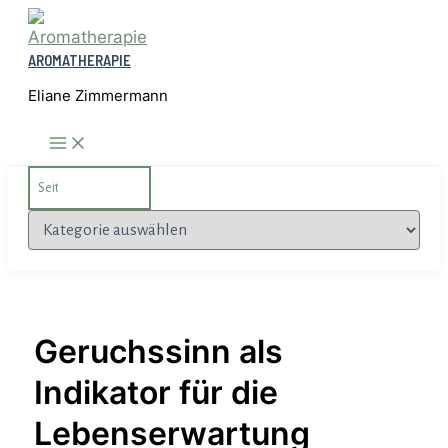
Zum
Inhalt
AROMATHERAPIE
springen
Eliane Zimmermann
Search
for:
Kategorien
Geruchssinn als
Indikator für die
Lebenserwartung