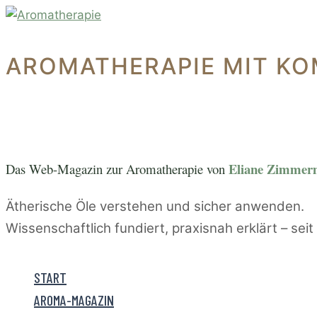
Zum
Inhalt
springen
AROMATHERAPIE MIT KO
Eliane Zimme
Das Web-Magazin zur A
romatherapie von
Ätherische Öle verstehen und sicher anwenden.
Wissenschaftlich fundiert, praxisnah erklärt – sei
START
AROMA-MAGAZIN