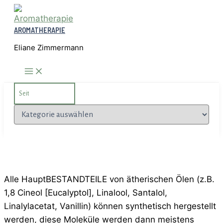
Zum
Inhalt
AROMATHERAPIE
springen
Eliane Zimmermann
Search
for:
Kategorien
Alle HauptBESTANDTEILE von ätherischen Ölen (z.B.
1,8 Cineol [Eucalyptol], Linalool, Santalol,
Linalylacetat, Vanillin) können synthetisch hergestellt
werden, diese Moleküle werden dann meistens