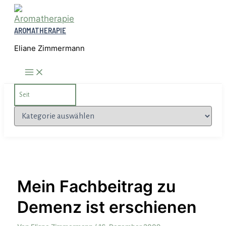
Zum
Inhalt
AROMATHERAPIE
springen
Eliane Zimmermann
Search
for:
Kategorien
Mein Fachbeitrag zu
Demenz ist erschienen