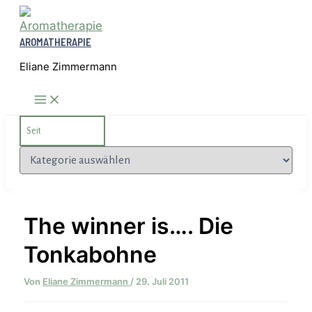
Zum
Inhalt
AROMATHERAPIE
springen
Eliane Zimmermann
Search
for:
Kategorien
The winner is…. Die
Tonkabohne
Von
Eliane Zimmermann
/
29. Juli 2011