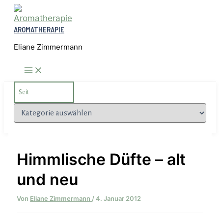
Zum
Inhalt
AROMATHERAPIE
springen
Eliane Zimmermann
Search
for:
Kategorien
Himmlische Düfte – alt
und neu
Von
Eliane Zimmermann
/
4. Januar 2012