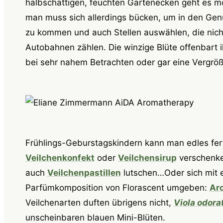
halbschattigen, feuchten Gartenecken geht es m
man muss sich allerdings bücken, um in den Gen
zu kommen und auch Stellen auswählen, die nic
Autobahnen zählen. Die winzige Blüte offenbart i
bei sehr nahem Betrachten oder gar eine Vergrö
Frühlings-Geburstagskindern kann man edles fer
Veilchenkonfekt
oder
Veilchensirup
verschenke
auch
Veilchenpastillen
lutschen…Oder sich mit e
Parfümkomposition von Florascent umgeben:
Aro
Veilchenarten duften übrigens nicht,
Viola odora
unscheinbaren blauen Mini-Blüten.