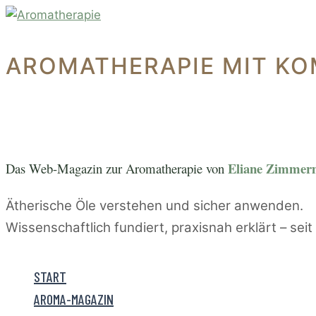
Zum
Inhalt
springen
AROMATHERAPIE MIT KO
Eliane Zimme
Das Web-Magazin zur A
romatherapie von
Ätherische Öle verstehen und sicher anwenden.
Wissenschaftlich fundiert, praxisnah erklärt – sei
START
AROMA-MAGAZIN