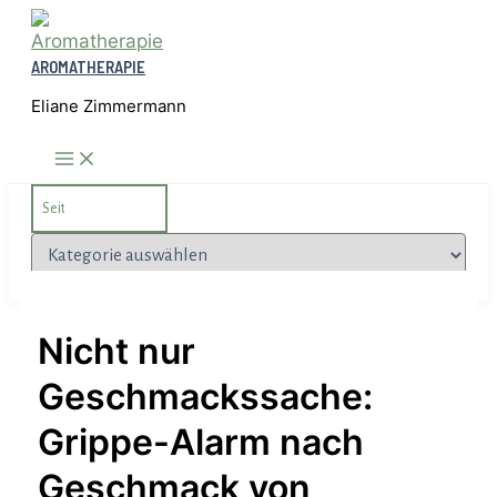
Zum
Inhalt
AROMATHERAPIE
springen
Eliane Zimmermann
Search
for:
Kategorien
Nicht nur
Geschmackssache:
Grippe-Alarm nach
Geschmack von