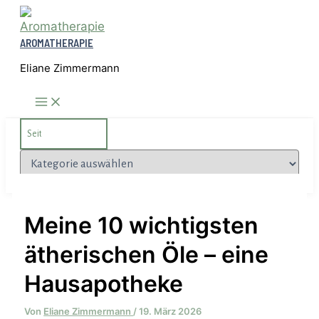
Zum
Inhalt
AROMATHERAPIE
springen
Eliane Zimmermann
Search
for:
Kategorien
Meine 10 wichtigsten
ätherischen Öle – eine
Hausapotheke
Von
Eliane Zimmermann
/
19. März 2026