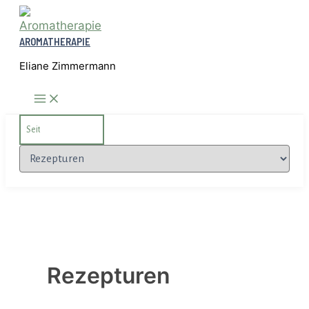
Zum
Inhalt
AROMATHERAPIE
springen
Eliane Zimmermann
Search
for:
Kategorien
Rezepturen