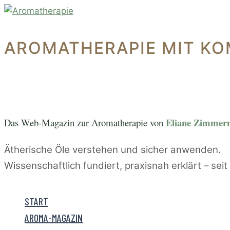
Zum
Inhalt
springen
AROMATHERAPIE MIT KO
Eliane Zimme
Das Web-Magazin zur A
romatherapie von
Ätherische Öle verstehen und sicher anwenden.
Wissenschaftlich fundiert, praxisnah erklärt – sei
START
AROMA-MAGAZIN