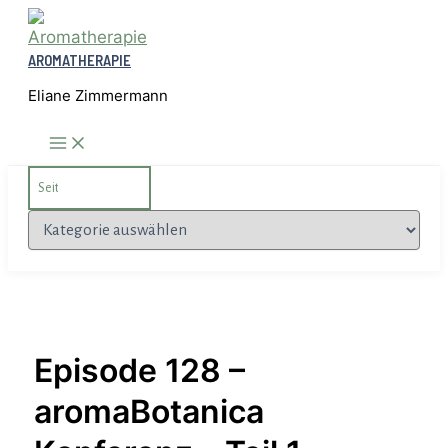
Zum
Inhalt
AROMATHERAPIE
springen
Eliane Zimmermann
Search
for:
Kategorien
Episode 128 –
aromaBotanica