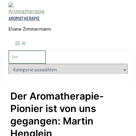
Zum
Inhalt
AROMATHERAPIE
springen
Eliane Zimmermann
Search
for:
Kategorien
Der Aromatherapie-
Pionier ist von uns
gegangen: Martin
Henglein