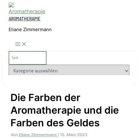
Zum
Inhalt
AROMATHERAPIE
springen
Eliane Zimmermann
Search
for:
Kategorien
Die Farben der
Aromatherapie und die
Farben des Geldes
Von
Eliane Zimmermann
/
15. März 2023