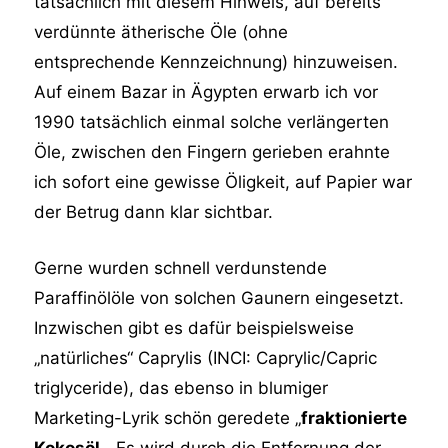
tatsächlich mit diesem Hinweis, auf bereits
verdünnte ätherische Öle (ohne
entsprechende Kennzeichnung) hinzuweisen.
Auf einem Bazar in Ägypten erwarb ich vor
1990 tatsächlich einmal solche verlängerten
Öle, zwischen den Fingern gerieben erahnte
ich sofort eine gewisse Öligkeit, auf Papier war
der Betrug dann klar sichtbar.
Gerne wurden schnell verdunstende
Paraffinölöle von solchen Gaunern eingesetzt.
Inzwischen gibt es dafür beispielsweise
„natürliches“ Caprylis (INCI: Caprylic/Capric
triglyceride), das ebenso in blumiger
Marketing-Lyrik schön geredete „
fraktionierte
Kokosöl
„. Es wird durch die Entfernung der