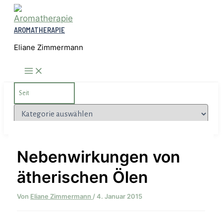
Zum
Inhalt
AROMATHERAPIE
springen
Eliane Zimmermann
Search
for:
Kategorien
Nebenwirkungen von
ätherischen Ölen
Von
Eliane Zimmermann
/
4. Januar 2015