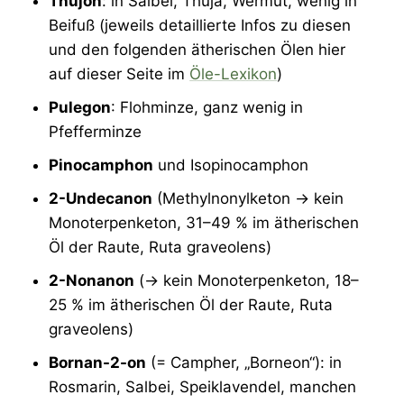
Thujon
: in Salbei, Thuja, Wermut, wenig in
Beifuß (jeweils detaillierte Infos zu diesen
und den folgenden ätherischen Ölen hier
auf dieser Seite im
Öle-Lexikon
)
Pulegon
: Flohminze, ganz wenig in
Pfefferminze
Pinocamphon
und Isopinocamphon
2-Undecanon
(Methylnonylketon -> kein
Monoterpenketon, 31–49 % im ätherischen
Öl der Raute, Ruta graveolens)
2-Nonanon
(-> kein Monoterpenketon, 18–
25 % im ätherischen Öl der Raute, Ruta
graveolens)
Bornan-2-on
(= Campher, „Borneon“): in
Rosmarin, Salbei, Speiklavendel, manchen