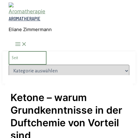
Zum
Inhalt
AROMATHERAPIE
springen
Eliane Zimmermann
Search
for:
Kategorien
Ketone – warum
Grundkenntnisse in der
Duftchemie von Vorteil
sind