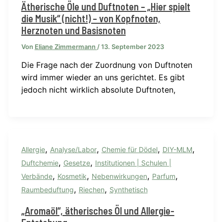
Ätherische Öle und Duftnoten – „Hier spielt
die Musik“ (nicht!) – von Kopfnoten,
Herznoten und Basisnoten
Von
Eliane Zimmermann
/
13. September 2023
Die Frage nach der Zuordnung von Duftnoten
wird immer wieder an uns gerichtet. Es gibt
jedoch nicht wirklich absolute Duftnoten,
,
,
,
,
Allergie
Analyse/Labor
Chemie für Dödel
DIY-MLM
,
,
Duftchemie
Gesetze
Institutionen | Schulen |
,
,
,
,
Verbände
Kosmetik
Nebenwirkungen
Parfum
,
,
Raumbeduftung
Riechen
Synthetisch
„Aromaöl“, ätherisches Öl und Allergie-