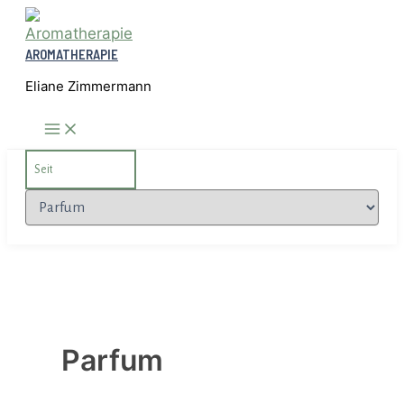
Zum
Inhalt
AROMATHERAPIE
springen
Eliane Zimmermann
Search
for:
Kategorien
Parfum