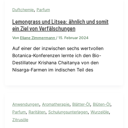
,
Duftchemie
Parfum
Lemongrass und Litsea: ähnlich und somit
ein Ziel von Verfälschungen
Von
Eliane Zimmermann
/
15. Februar 2024
Auf einer der inzwischen sechs wertvollen
Botanica-Konferenzen lernte ich den Bio-
Destillateur Krishana Chaitanya von den
Nisarga-Farmen im indischen Teil des
,
,
,
,
Anwendungen
Aromatherapie
Blätter-Öl
Blüten-Öl
,
,
,
,
Parfum
Raritäten
Schulungsunterlagen
Wurzelöle
Zitrusöle