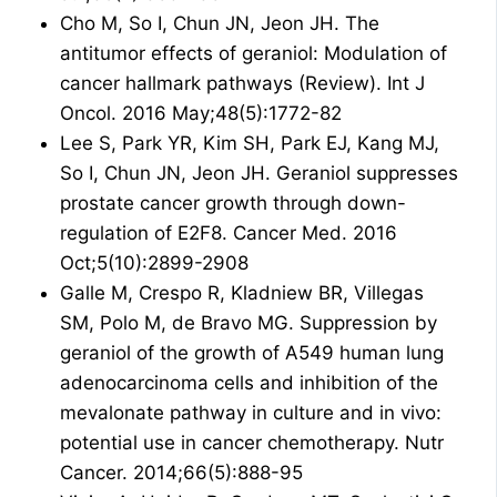
Cho M, So I, Chun JN, Jeon JH. The
antitumor effects of geraniol: Modulation of
cancer hallmark pathways (Review). Int J
Oncol. 2016 May;48(5):1772-82
Lee S, Park YR, Kim SH, Park EJ, Kang MJ,
So I, Chun JN, Jeon JH. Geraniol suppresses
prostate cancer growth through down-
regulation of E2F8. Cancer Med. 2016
Oct;5(10):2899-2908
Galle M, Crespo R, Kladniew BR, Villegas
SM, Polo M, de Bravo MG. Suppression by
geraniol of the growth of A549 human lung
adenocarcinoma cells and inhibition of the
mevalonate pathway in culture and in vivo:
potential use in cancer chemotherapy. Nutr
Cancer. 2014;66(5):888-95