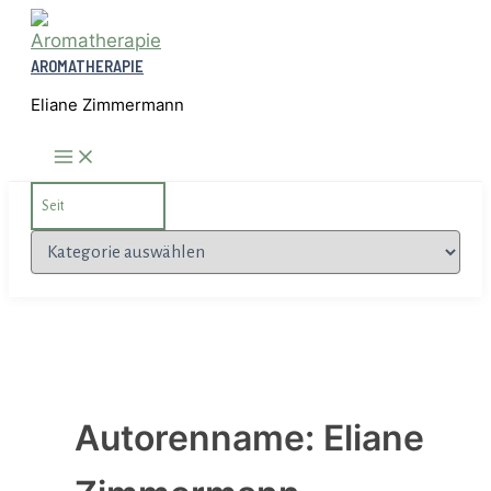
Zum
Inhalt
AROMATHERAPIE
springen
Eliane Zimmermann
Search
for:
Kategorien
Autorenname: Eliane