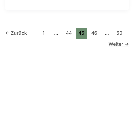
←
Zurück
1
…
44
45
46
…
50
Weiter
→