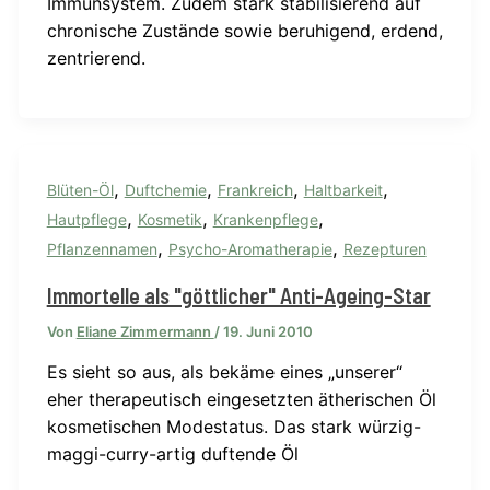
Immunsystem. Zudem stark stabilisierend auf
chronische Zustände sowie beruhigend, erdend,
zentrierend.
,
,
,
,
Blüten-Öl
Duftchemie
Frankreich
Haltbarkeit
,
,
,
Hautpflege
Kosmetik
Krankenpflege
,
,
Pflanzennamen
Psycho-Aromatherapie
Rezepturen
Immortelle als "göttlicher" Anti-Ageing-Star
Von
Eliane Zimmermann
/
19. Juni 2010
Es sieht so aus, als bekäme eines „unserer“
eher therapeutisch eingesetzten ätherischen Öl
kosmetischen Modestatus. Das stark würzig-
maggi-curry-artig duftende Öl