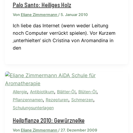
Palo Santo: Heiliges Holz
Von
Eliane Zimmermann
/
5. Januar 2010
Ich liebe das Internet (wenn weder Leitung
noch Computer verrückt spielen). Vor Kurzem
‚unterhielten‘ sich Cristina von Aromandina in
den
,
,
,
,
Allergie
Antibiotikum
Blätter-Öl
Blüten-Öl
,
,
,
Pflanzennamen
Rezepturen
Schmerzen
Schulungsunterlagen
Heilpflanze 2010: Gewürznelke
Von
Eliane Zimmermann
/
27. Dezember 2009