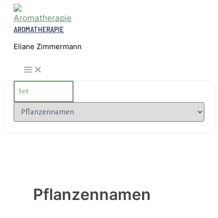
Zum
Inhalt
AROMATHERAPIE
springen
Eliane Zimmermann
Search
for:
Kategorien
Pflanzennamen