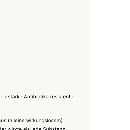
n starke Antibiotika resistente
aus (alleine wirkungslosem)
er wirkte als jede Substanz