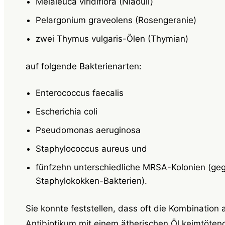
Melaleuca viridiflora (Niaouli)
Pelargonium graveolens (Rosengeranie)
zwei Thymus vulgaris-Ölen (Thymian)
auf folgende Bakterienarten:
Enterococcus faecalis
Escherichia coli
Pseudomonas aeruginosa
Staphylococcus aureus und
fünfzehn unterschiedliche MRSA-Kolonien (gege
Staphylokokken-Bakterien).
Sie konnte feststellen, dass oft die Kombination 
Antibiotikum mit einem ätherischen Öl keimtötend