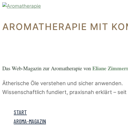
Zum
Inhalt
springen
AROMATHERAPIE MIT KO
Eliane Zimme
Das Web-Magazin zur A
romatherapie von
Ätherische Öle verstehen und sicher anwenden.
Wissenschaftlich fundiert, praxisnah erklärt – sei
START
AROMA-MAGAZIN