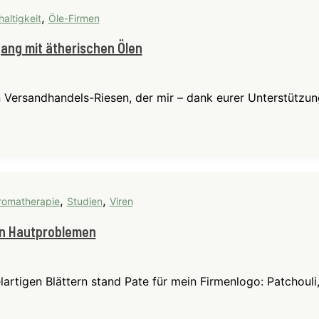
,
altigkeit
Öle-Firmen
ang mit ätherischen Ölen
Versandhandels-Riesen, der mir – dank eurer Unterstützung
,
,
romatherapie
Studien
Viren
ren Hautproblemen
artigen Blättern stand Pate für mein Firmenlogo: Patchoul