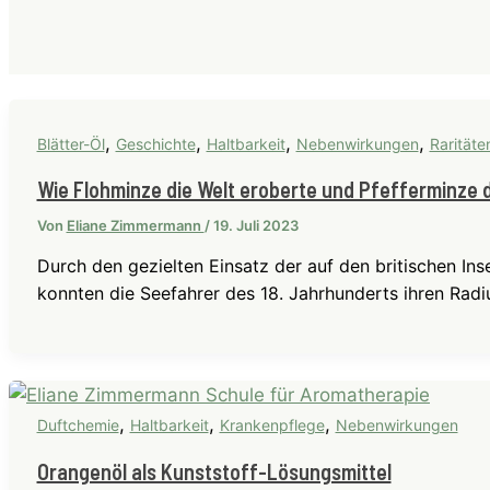
,
,
,
,
Blätter-Öl
Geschichte
Haltbarkeit
Nebenwirkungen
Raritäte
Wie Flohminze die Welt eroberte und Pfefferminz
Von
Eliane Zimmermann
/
19. Juli 2023
Durch den gezielten Einsatz der auf den britischen I
konnten die Seefahrer des 18. Jahrhunderts ihren Radi
,
,
,
Duftchemie
Haltbarkeit
Krankenpflege
Nebenwirkungen
Orangenöl als Kunststoff-Lösungsmittel