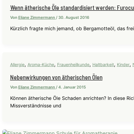
Wenn ätherische Öle standardisiert werden: Furocu
Von
Eliane Zimmermann
/
30. August 2016
Kürzlich fragte mich jemand, ob Bergamotteöl, das fre
,
,
,
,
,
Allergie
Aroma-Küche
Frauenheilkunde
Haltbarkeit
Kinder
Nebenwirkungen von ätherischen Ölen
Von
Eliane Zimmermann
/
4. Januar 2015
Können ätherische Öle Schaden anrichten? In diese Ric
Missverständnisse und