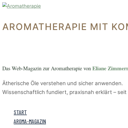
Zum
Inhalt
springen
AROMATHERAPIE MIT KO
Eliane Zimme
Das Web-Magazin zur A
romatherapie von
Ätherische Öle verstehen und sicher anwenden.
Wissenschaftlich fundiert, praxisnah erklärt – sei
START
AROMA-MAGAZIN