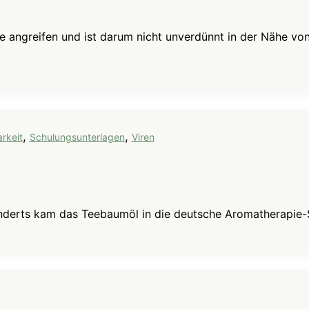
 angreifen und ist darum nicht unverdünnt in der Nähe von
,
,
rkeit
Schulungsunterlagen
Viren
derts kam das Teebaumöl in die deutsche Aromatherapie-Sz