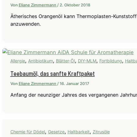
Von
Eliane Zimmermann
/
2. Oktober 2018
Ätherisches Orangenöl kann Thermoplasten-Kunststoffe
anzuwenden.
,
,
,
,
,
Allergie
Antibiotikum
Blätter-Öl
DIY-MLM
Fortbildung
Haltba
Teebaumöl, das sanfte Kraftpaket
Von
Eliane Zimmermann
/
16. Januar 2017
Anfang der neunziger Jahres des vergangenen Jahrhun
,
,
,
Chemie für Dödel
Gesetze
Haltbarkeit
Zitrusöle