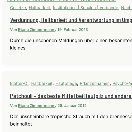
,
,
,
Gesetze
Haltbarkeit
Institutionen | Schulen | Verbände
Nachh
Verdünnung, Haltbarkeit und Verantwortung im Umg
Von
Eliane Zimmermann
/
19. Februar 2013
Durch die unschönen Meldungen über einen bekannten 
kleines
,
,
,
,
Blätter-Öl
Haltbarkeit
Hautpflege
Pflanzennamen
Psycho-A
Patchouli – das beste Mittel bei Hautpilz und ande
Von
Eliane Zimmermann
/
25. Januar 2012
Der unscheinbare tropische Strauch mit den brennessel
beinhaltet