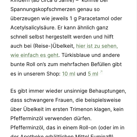
Kindern (ab circa 8 Jahre) – konnte bei
Spannungskopfschmerzen genau so
überzeugen wie jeweils 1 g Paracetamol oder
Acetylsalicylsäure. Er kann ähnlich ganz
schnell selbst hergestellt werden und hilft
auch bei (Reise-)Übelkeit,
hier ist zu sehen,
wie einfach es geht
. Türkisblaue und andere
bunte Roll on’s zum mehrfachen Befüllen gibt
es in unserem Shop:
⁠10 ml⁠
und
⁠5 ml⁠
Es gibt immer wieder unsinnige Behauptungen,
dass schwangere Frauen, die beispielsweise
über Übelkeit im ersten Trimenon klagen, kein
Pfefferminzöl verwenden dürfen.
Pfefferminzöl, das in einem Roll-on (oder im in
der Apotheke erhältlichen Mittel Euminz®)