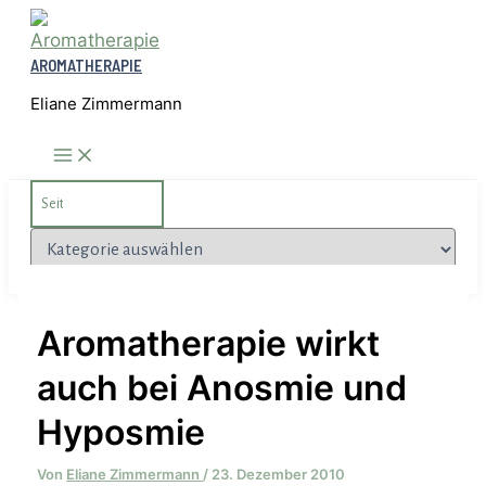
Zum
Inhalt
AROMATHERAPIE
springen
Eliane Zimmermann
Search
for:
Kategorien
Aromatherapie wirkt
auch bei Anosmie und
Hyposmie
Von
Eliane Zimmermann
/
23. Dezember 2010