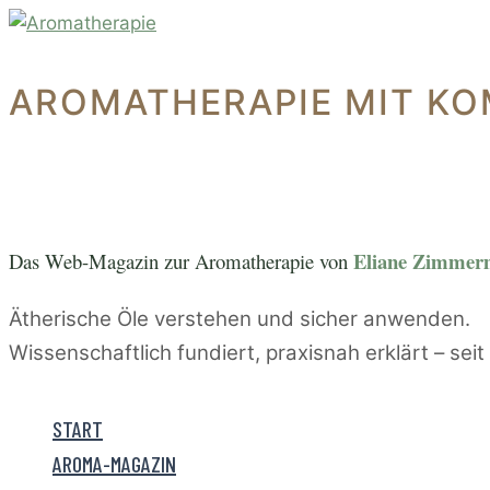
Zum
Inhalt
springen
AROMATHERAPIE MIT KO
Eliane Zimme
Das Web-Magazin zur A
romatherapie von
Ätherische Öle verstehen und sicher anwenden.
Wissenschaftlich fundiert, praxisnah erklärt – sei
START
AROMA-MAGAZIN