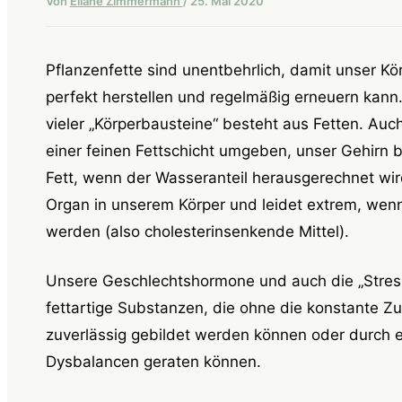
Von
Eliane Zimmermann
/
25. Mai 2020
Pflanzenfette sind unentbehrlich, damit unser K
perfekt herstellen und regelmäßig erneuern kan
vieler „Körperbausteine“ besteht aus Fetten. Auc
einer feinen Fettschicht umgeben, unser Gehirn 
Fett, wenn der Wasseranteil herausgerechnet wird.
Organ in unserem Körper und leidet extrem, wen
werden (also cholesterinsenkende Mittel).
Unsere Geschlechtshormone und auch die „Stre
fettartige Substanzen, die ohne die konstante Zu
zuverlässig gebildet werden können oder durch e
Dysbalancen geraten können.