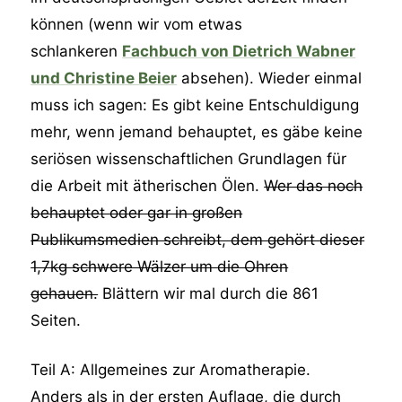
können (wenn wir vom etwas
schlankeren
Fachbuch von Dietrich Wabner
und Christine Beier
absehen). Wieder einmal
muss ich sagen: Es gibt keine Entschuldigung
mehr, wenn jemand behauptet, es gäbe keine
seriösen wissenschaftlichen Grundlagen für
die Arbeit mit ätherischen Ölen.
Wer das noch
behauptet oder gar in großen
Publikumsmedien schreibt, dem gehört dieser
1,7kg schwere Wälzer um die Ohren
gehauen.
Blättern wir mal durch die 861
Seiten.
Teil A: Allgemeines zur Aromatherapie.
Anders als in der ersten Auflage, die durch