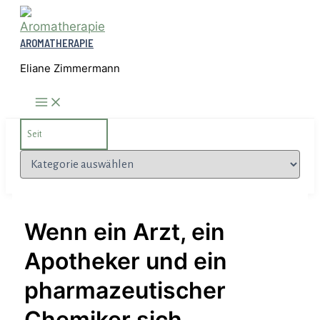
Zum
Inhalt
AROMATHERAPIE
springen
Eliane Zimmermann
Search
for:
Kategorien
Wenn ein Arzt, ein
Apotheker und ein
pharmazeutischer
Chemiker sich