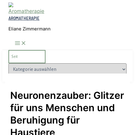
Zum
Inhalt
AROMATHERAPIE
springen
Eliane Zimmermann
Search
for:
Kategorien
Neuronenzauber: Glitzer
für uns Menschen und
Beruhigung für
Haustiere