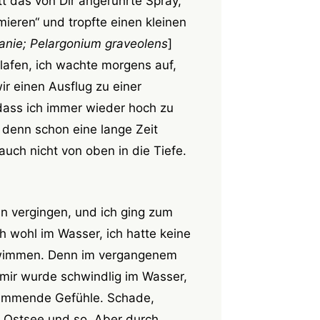
t das von Dir angerührte Spray,
eren“ und tropfte einen kleinen
nie; Pelargonium graveolens
]
lafen, ich wachte morgens auf,
ir einen Ausflug zu einer
dass ich immer wieder hoch zu
 denn schon eine lange Zeit
uch nicht von oben in die Tiefe.
n vergingen, und ich ging zum
h wohl im Wasser, ich hatte keine
chwimmen. Denn im vergangenem
 mir wurde schwindlig im Wasser,
lemmende Gefühle. Schade,
it Ostsee und so. Aber durch