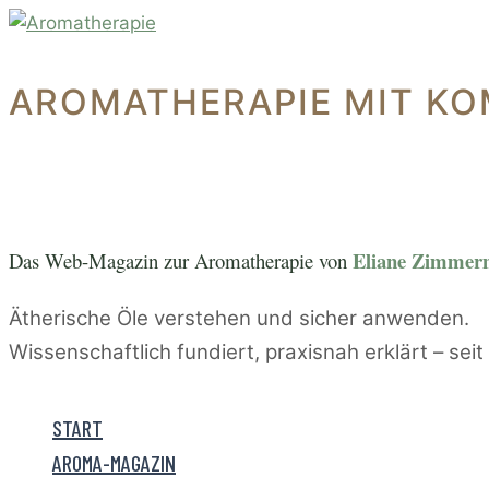
Zum
Inhalt
springen
AROMATHERAPIE MIT KO
Eliane Zimme
Das Web-Magazin zur A
romatherapie von
Ätherische Öle verstehen und sicher anwenden.
Wissenschaftlich fundiert, praxisnah erklärt – sei
START
AROMA-MAGAZIN