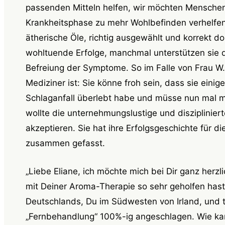
passenden Mitteln helfen, wir möchten Menschen
Krankheitsphase zu mehr Wohlbefinden verhelfen
ätherische Öle, richtig ausgewählt und korrekt dos
wohltuende Erfolge, manchmal unterstützen sie 
Befreiung der Symptome. So im Falle von Frau W., d
Mediziner ist: Sie könne froh sein, dass sie eini
Schlaganfall überlebt habe und müsse nun mal m
wollte die unternehmungslustige und diszipliniert
akzeptieren. Sie hat ihre Erfolgsgeschichte für d
zusammen gefasst.
„Liebe Eliane, ich möchte mich bei Dir ganz herz
mit Deiner Aroma-Therapie so sehr geholfen hast.
Deutschlands, Du im Südwesten von Irland, und 
„Fernbehandlung“ 100%-ig angeschlagen. Wie kam