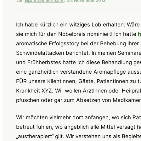
Von
Eliane Zimmermann
/
25. November 2013
Ich habe kürzlich ein witziges Lob erhalten: Wär
sie mich für den Nobelpreis nominiert! Ich hatte
h
aromatische Erfolgsstory bei der Behebung ihrer
Schwindelattacken berichtet. In meinen Semina
und Frühherbstes hatte ich diese Behandlung gesch
eine ganzheitlich verstandene Aromapflege auss
FÜR unsere KlientInnen, Gäste, PatientInnen zu 
Krankheit XYZ. Wir wollen ÄrztInnen oder Heilpra
pfuschen oder gar zum Absetzen von Medikamen
Wir möchten vielmehr dort anfangen, wo sich Pat
betreut fühlen, wo angeblich alle Mittel versagt
„austherapiert“ gilt. Wir verstehen uns als Begle