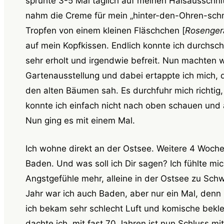
sprühte 3-5 Mal täglich auf meinen Halsausschnit
nahm die Creme für mein „hinter-den-Ohren-schmi
Tropfen von einem kleinen Fläschchen [
Rosengera
auf mein Kopfkissen. Endlich konnte ich durchsch
sehr erholt und irgendwie befreit. Nun machten w
Gartenausstellung und dabei ertappte ich mich, 
den alten Bäumen sah. Es durchfuhr mich richtig,
konnte ich einfach nicht nach oben schauen und a
Nun ging es mit einem Mal.
Ich wohne direkt an der Ostsee. Weitere 4 Woche
Baden. Und was soll ich Dir sagen? Ich fühlte mic
Angstgefühle mehr, alleine in der Ostsee zu S
Jahr war ich auch Baden, aber nur ein Mal, denn
ich bekam sehr schlecht Luft und komische bek
dachte ich, mit fast 70 Jahren ist nun Schluss m