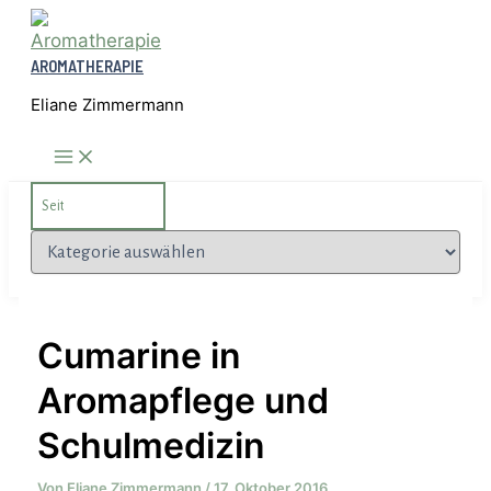
Zum
Inhalt
AROMATHERAPIE
springen
Eliane Zimmermann
Search
for:
Kategorien
Cumarine in
Aromapflege und
Schulmedizin
Von
Eliane Zimmermann
/
17. Oktober 2016