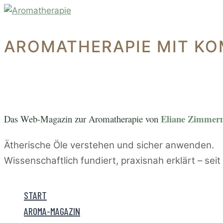
Zum
Inhalt
springen
AROMATHERAPIE MIT KO
Eliane Zimme
Das Web-Magazin zur A
romatherapie von
Ätherische Öle verstehen und sicher anwenden.
Wissenschaftlich fundiert, praxisnah erklärt – sei
START
AROMA-MAGAZIN