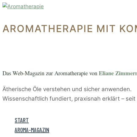
Zum
Inhalt
springen
AROMATHERAPIE MIT KO
Eliane Zimme
Das Web-Magazin zur A
romatherapie von
Ätherische Öle verstehen und sicher anwenden.
Wissenschaftlich fundiert, praxisnah erklärt – sei
START
AROMA-MAGAZIN