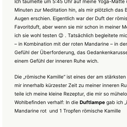
Ich taumelte um 5:45 Uhr auf meine Yoga-Matte u
Minuten zur Meditation hin, als mir plötzlich das 
Augen erschien. Eigentlich war der Duft der römi
Favoritduft, aber wenn sie mir schon in meiner Me
ich sie wohl testen 😉 . Tatsächlich begleitete m
– in Kombination mit der roten Mandarine – in de
Gefühl der Überforderung, das Gedankenkaruss
einem Gefühl der inneren Ruhe wich.
Die „römische Kamille“ ist eines der am stärkste
mir innerhalb kürzester Zeit zu meiner inneren R
teile ich meine kleine Rezeptur, die mir so mühe
Wohlbefinden verhalf: In die
Duftlampe
gab ich „
Mandarine rot und 1 Tropfen römische Kamille